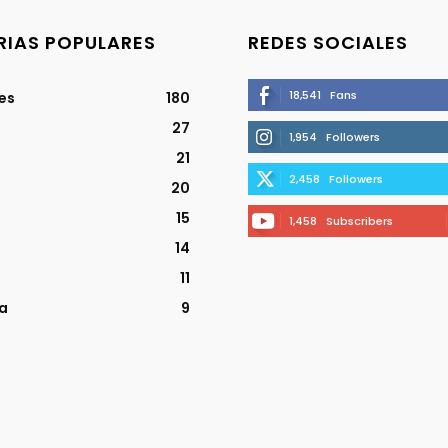
IAS POPULARES
REDES SOCIALES
18,541
Fans
jes
180
27
1,954
Followers
21
2,458
Followers
20
15
1,458
Subscribers
14
11
a
9