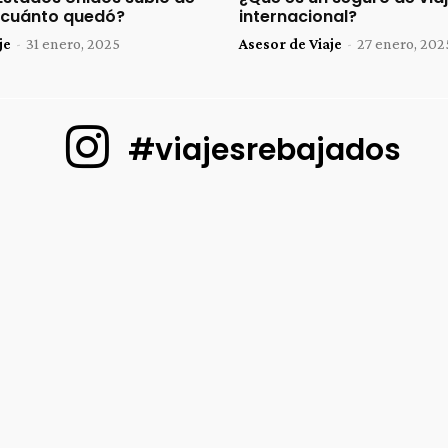
n cuánto quedó?
internacional?
je
-
31 enero, 2025
Asesor de Viaje
-
27 enero, 202
#viajesrebajados