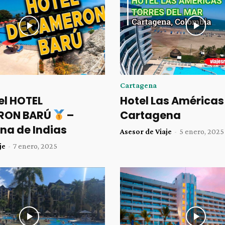
Cartagena
el HOTEL
Hotel Las Américas
RON BARÚ
–
Cartagena
na de Indias
Asesor de Viaje
-
5 enero, 2025
je
-
7 enero, 2025