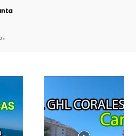
anta
023