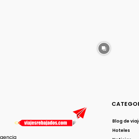
CATEGOR
Blog de via
Hoteles
gencia