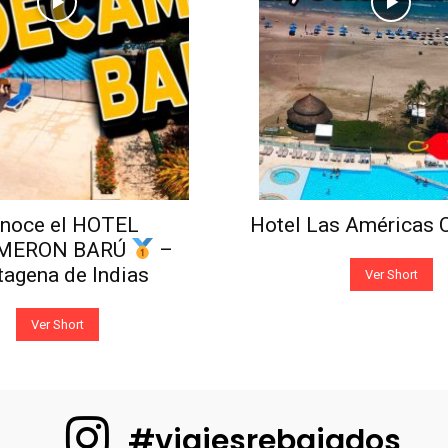
noce el HOTEL
Hotel Las Américas 
MERON BARÚ
–
tagena de Indias
Ver Short
Ver Short
#viajesrebajados