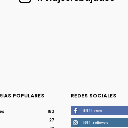
IAS POPULARES
REDES SOCIALES
18,541
Fans
jes
180
27
1,954
Followers