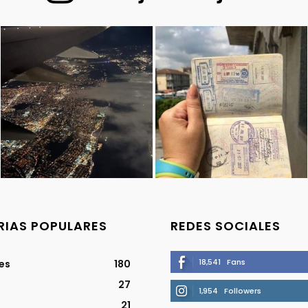
IAS POPULARES
REDES SOCIALES
18,541
Fans
jes
180
27
1,954
Followers
21