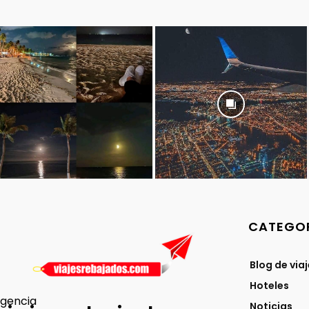
CATEGOR
Blog de via
Hoteles
gencia
Noticias