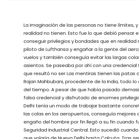
La imaginación de las personas no tiene límites, 
realidad no tienen. Esto fue lo que debió pensar 
conseguir privilegios y bondades que en realidad
piloto de Lufthansa y engañar a la gente del aero
vuelos y también conseguía evitar las largas col
asientos. Se paseaba por ahí con una credencial f
que resultó no ser Las mentiras tienen las patas d
Rajan Mahbubani, procedente de la India, todo lo
del tiempo. A pesar de que había pasado demasia
falsa credencial y disfrutado de enormes privilegios
Delhi tenía un modo de trabajar bastante concreto:
las colas en los aeropuertos, conseguía mejores a
engaño del hombre por fin llegó a su fin cuando 
Seguridad Industrial Central. Esto sucedió cuando
que volaría de Nueva Delhi hasta Calcuta. Tras se