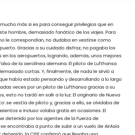
y mucho más si es para conseguir privilegios que en
este hombre, demasiado fanático de los viajes. Para
 no le correspondían, no dudaba en vestirse como
puerto. Gracias a su cuidado disfraz, no pagaba los
as en los aeropuertos, logrando, además, unos mejores
alsa de la aerolínea alemana. El piloto de Lufthansa
emasiado cortas. Y, finalmente, de nada le sirvió a
 que había estado pensando y desarrollando a lo largo
das veces por un piloto de Lufthansa gracias a su
, esto no tardó en salir a la luz. El originario de Nueva
 se vestía de piloto y, gracias a ello, se olvidaba de
sientos e incluso volaba gratis en ocasiones. El
fue detenido por los agentes de la Fuerza de
 se encontraba a punto de subir a un vuelo de AirAsia
r detenido, la CISF confirmó que llevaba una