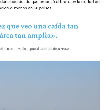
evidenciado desde que empezó el brote en la ciudad de
dido al menos en 58 países.
ez que veo una caída tan
 área tan amplia»
.
en el Centro de Vuelo Espacial Goddard de la NASA.