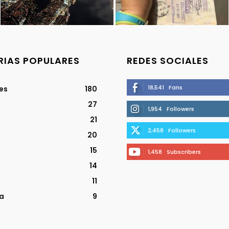
IAS POPULARES
REDES SOCIALES
18,541
Fans
jes
180
27
1,954
Followers
21
2,458
Followers
20
15
1,458
Subscribers
14
11
a
9