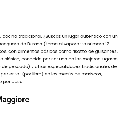
iorgio Maggiore te dejarán boquiabierto.
de abrigos para las personas sin hogar
eria all’Amarone
tarán planificar un viaje a Prosecco o Verona, tierra
vino en la ciudad. La Vineria all’Amarone es un famoso
 selección de vinos locales y, en particular, vinos de
egustación; tiene cuatro opciones diferentes, cada una
 selecciones italianas.
e Dorsoduro