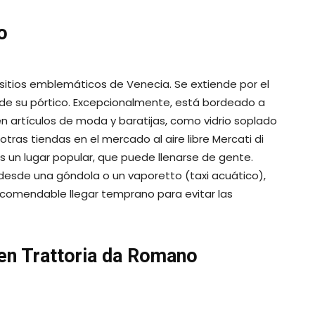
o
s sitios emblemáticos de Venecia. Se extiende por el
sde su pórtico. Excepcionalmente, está bordeado a
artículos de moda y baratijas, como vidrio soplado
ras tiendas en el mercado al aire libre Mercati di
 es un lugar popular, que puede llenarse de gente.
esde una góndola o un vaporetto (taxi acuático),
recomendable llegar temprano para evitar las
en Trattoria da Romano
u cocina tradicional. ¿Buscas un lugar auténtico con un