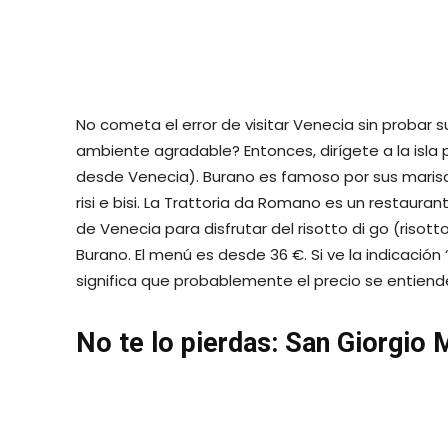
hoteles en la isla, pero los más cercanos a San G
Te recomiendo ver
El puente de Dublín amaneció lleno 
Cata de vinos y cichetti en Vin
Los amantes del vino que visiten Venecia no necesi
adentro. Podrás disfrutar de excelentes catas de 
bar de vinos cerca del Rialto, que ofrece una buena
la región de Valpolicella. Pregunte por el menú d
desde alrededor de 40 €, con cinco de las mejores
Descubrimiento del distrito d