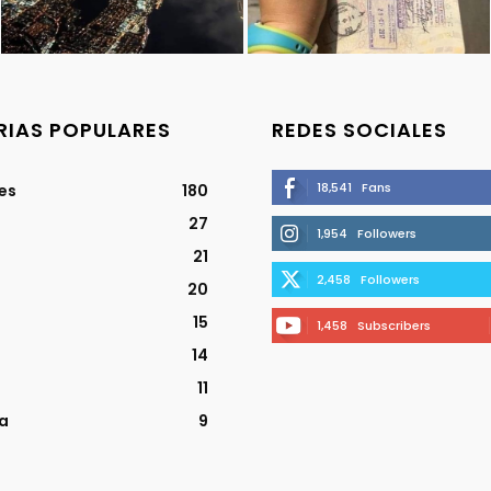
IAS POPULARES
REDES SOCIALES
18,541
Fans
jes
180
27
1,954
Followers
21
2,458
Followers
20
15
1,458
Subscribers
14
11
a
9