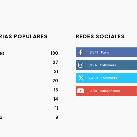
IAS POPULARES
REDES SOCIALES
18,541
Fans
jes
180
27
1,954
Followers
21
2,458
Followers
20
15
1,458
Subscribers
14
11
a
9