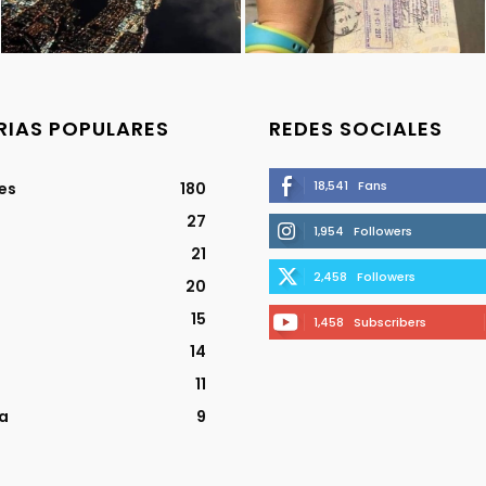
IAS POPULARES
REDES SOCIALES
18,541
Fans
jes
180
27
1,954
Followers
21
2,458
Followers
20
15
1,458
Subscribers
14
11
a
9