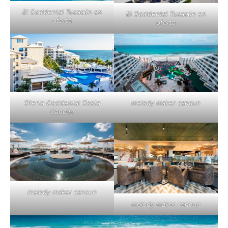
El Occidental Tucacún en
El Occidental Tucacún en
oferta
oferta
melody maker cancun
Oferta Occidental Costa
Cancún
melody maker cancun
melody maker cancun