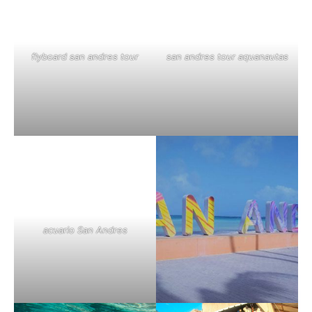
flyboard san andres tour
san andres tour aquanautas
acuario San Andres