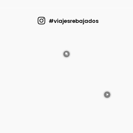
#viajesrebajados