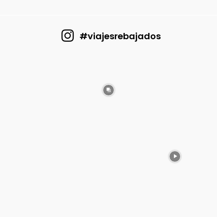
#viajesrebajados