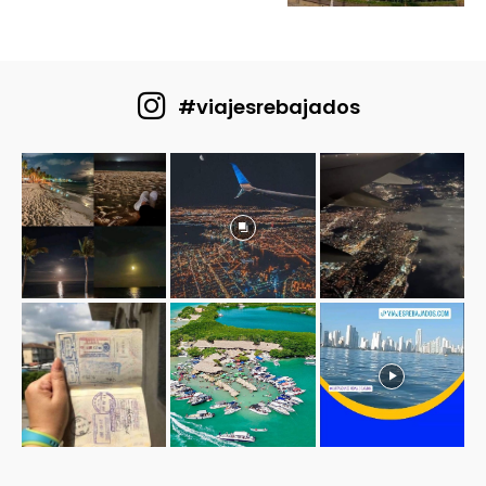
#viajesrebajados