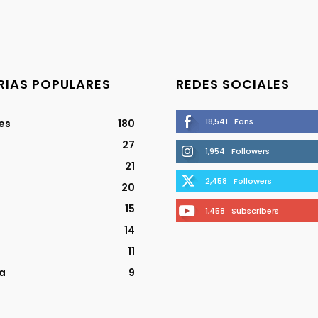
IAS POPULARES
REDES SOCIALES
18,541
Fans
jes
180
27
1,954
Followers
21
2,458
Followers
20
15
1,458
Subscribers
14
11
a
9