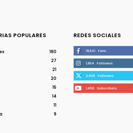
IAS POPULARES
REDES SOCIALES
18,541
Fans
jes
180
27
1,954
Followers
21
2,458
Followers
20
15
1,458
Subscribers
14
11
a
9