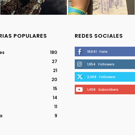
IAS POPULARES
REDES SOCIALES
18,541
Fans
jes
180
27
1,954
Followers
21
2,458
Followers
20
15
1,458
Subscribers
14
11
a
9