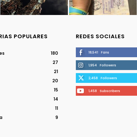
IAS POPULARES
REDES SOCIALES
18,541
Fans
jes
180
27
1,954
Followers
21
2,458
Followers
20
15
1,458
Subscribers
14
11
a
9