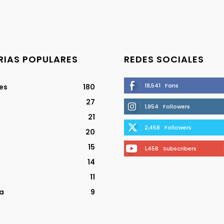
IAS POPULARES
REDES SOCIALES
18,541
Fans
jes
180
27
1,954
Followers
21
2,458
Followers
20
15
1,458
Subscribers
14
11
a
9