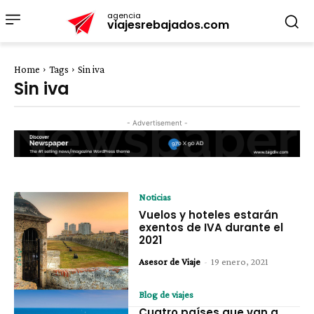
agencia
viajesrebajados.com
Home
Tags
Sin iva
Sin iva
- Advertisement -
Noticias
Vuelos y hoteles estarán
exentos de IVA durante el
2021
Asesor de Viaje
-
19 enero, 2021
Blog de viajes
Cuatro países que van a