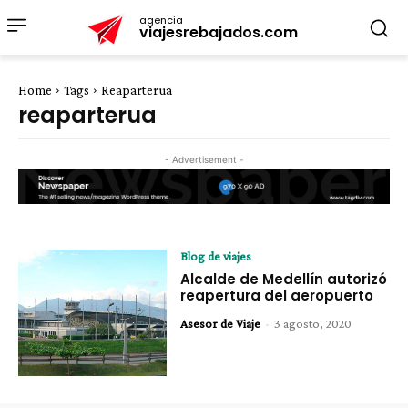
agencia
viajesrebajados.com
Home
Tags
Reaparterua
reaparterua
- Advertisement -
Blog de viajes
Alcalde de Medellín autorizó
reapertura del aeropuerto
Asesor de Viaje
-
3 agosto, 2020