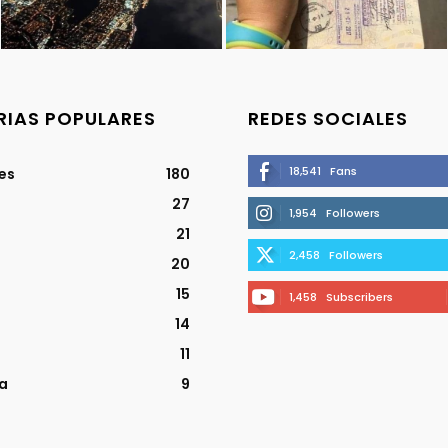
IAS POPULARES
REDES SOCIALES
18,541
Fans
jes
180
27
1,954
Followers
21
2,458
Followers
20
15
1,458
Subscribers
14
11
a
9