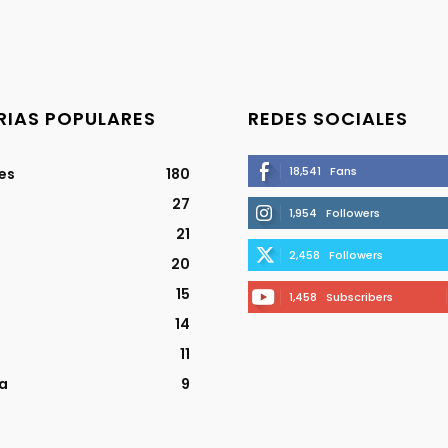
IAS POPULARES
REDES SOCIALES
18,541
Fans
jes
180
27
1,954
Followers
21
2,458
Followers
20
15
1,458
Subscribers
14
11
a
9