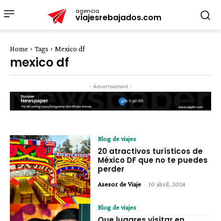
agencia
viajesrebajados.com
Home
Tags
Mexico df
mexico df
- Advertisement -
Blog de viajes
20 atractivos turísticos de
México DF que no te puedes
perder
Asesor de Viaje
-
10 abril, 2024
Blog de viajes
Que lugares visitar en