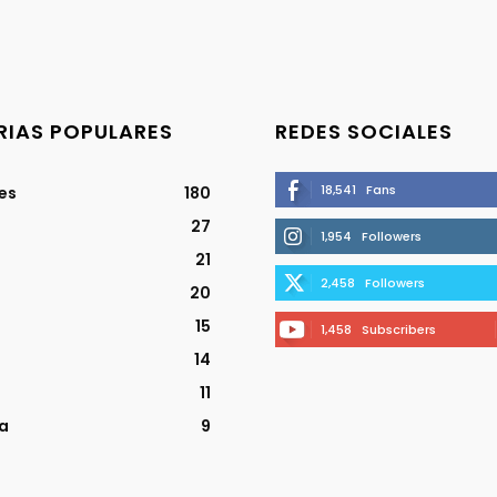
IAS POPULARES
REDES SOCIALES
18,541
Fans
jes
180
27
1,954
Followers
21
2,458
Followers
20
15
1,458
Subscribers
14
11
a
9