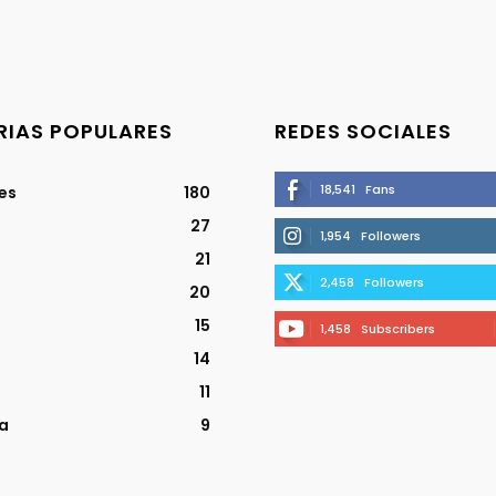
IAS POPULARES
REDES SOCIALES
18,541
Fans
jes
180
27
1,954
Followers
21
2,458
Followers
20
15
1,458
Subscribers
14
11
a
9