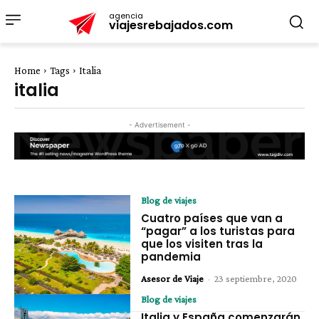
agencia
viajesrebajados.com
Home
Tags
Italia
italia
- Advertisement -
Blog de viajes
Cuatro países que van a
“pagar” a los turistas para
que los visiten tras la
pandemia
Asesor de Viaje
-
23 septiembre, 2020
Blog de viajes
Italia y España comenzarán