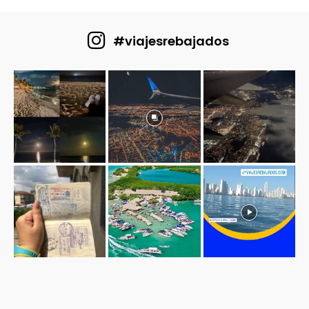
#viajesrebajados