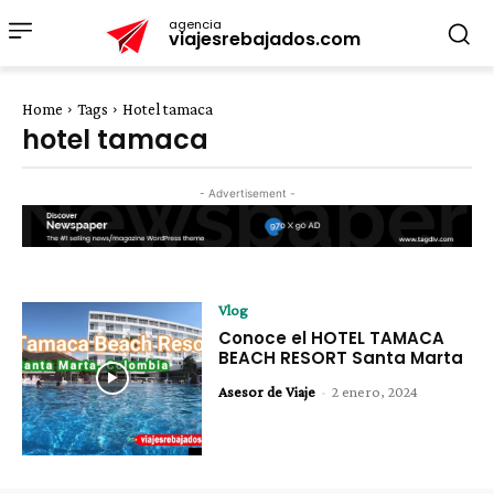
agencia
viajesrebajados.com
Home
Tags
Hotel tamaca
hotel tamaca
- Advertisement -
Vlog
Conoce el HOTEL TAMACA
BEACH RESORT Santa Marta
Asesor de Viaje
-
2 enero, 2024