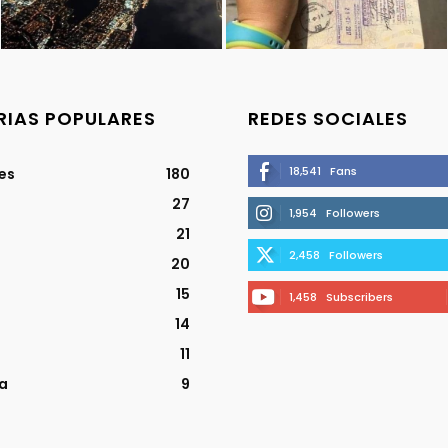
IAS POPULARES
REDES SOCIALES
18,541
Fans
jes
180
27
1,954
Followers
21
2,458
Followers
20
15
1,458
Subscribers
14
11
a
9