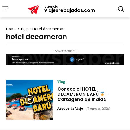
agencia
viajesrebajados.com
Home
Tags
Hotel decameron
hotel decameron
- Advertisement -
Vlog
Conoce el HOTEL
DECAMERON BARÚ
–
Cartagena de Indias
Asesor de Viaje
-
7 enero, 2025