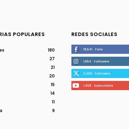
IAS POPULARES
REDES SOCIALES
18,541
Fans
jes
180
27
1,954
Followers
21
2,458
Followers
20
15
1,458
Subscribers
14
11
a
9