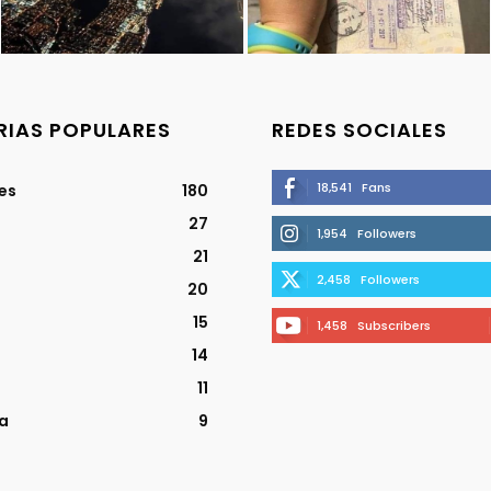
IAS POPULARES
REDES SOCIALES
18,541
Fans
jes
180
27
1,954
Followers
21
2,458
Followers
20
15
1,458
Subscribers
14
11
a
9