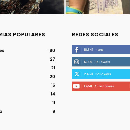
IAS POPULARES
REDES SOCIALES
18,541
Fans
jes
180
27
1,954
Followers
21
2,458
Followers
20
15
1,458
Subscribers
14
11
a
9