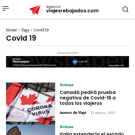
agencia
viajesrebajados.com
Home
Tags
Covid 19
Covid 19
- Advertisement -
Noticias
Canadá pedirá prueba
negativa de Covid-19 a
todos los viajeros
Asesor de Viaje
-
12 enero, 2021
Noticias
Italia extendería el estado