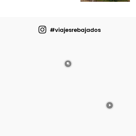
#viajesrebajados