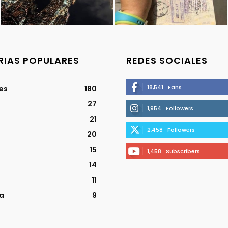
IAS POPULARES
REDES SOCIALES
18,541
Fans
jes
180
27
1,954
Followers
21
2,458
Followers
20
15
1,458
Subscribers
14
11
a
9