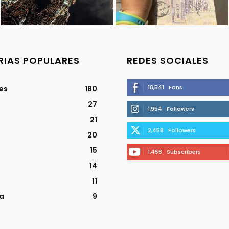
IAS POPULARES
REDES SOCIALES
18,541
Fans
jes
180
27
1,954
Followers
21
2,458
Followers
20
15
1,458
Subscribers
14
11
a
9