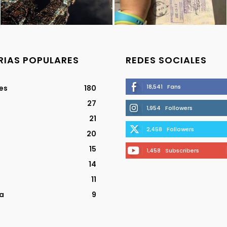
IAS POPULARES
REDES SOCIALES
18,541
Fans
jes
180
27
1,954
Followers
21
2,458
Followers
20
15
1,458
Subscribers
14
11
a
9