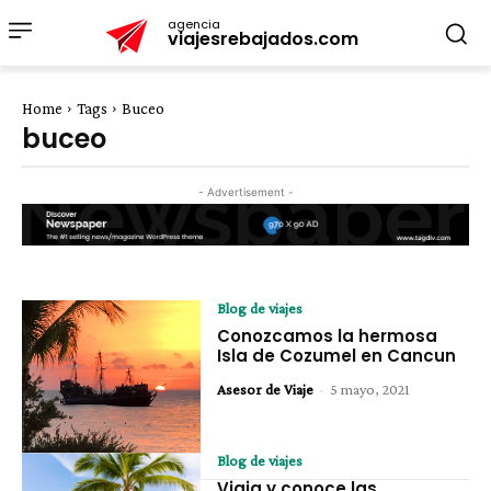
agencia
viajesrebajados.com
Home
Tags
Buceo
buceo
- Advertisement -
Blog de viajes
Conozcamos la hermosa
Isla de Cozumel en Cancun
Asesor de Viaje
-
5 mayo, 2021
Blog de viajes
Viaja y conoce las