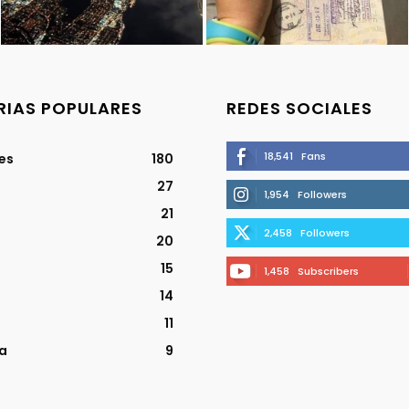
IAS POPULARES
REDES SOCIALES
18,541
Fans
jes
180
27
1,954
Followers
21
2,458
Followers
20
15
1,458
Subscribers
14
11
a
9