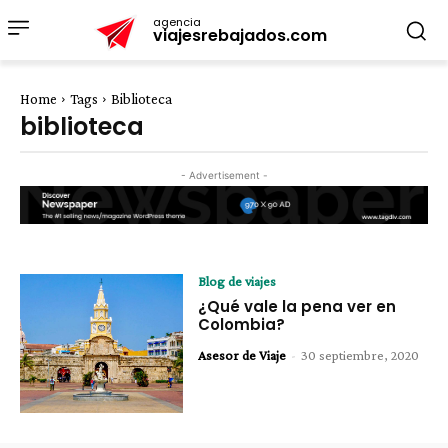
agencia
viajesrebajados.com
Home
Tags
Biblioteca
biblioteca
- Advertisement -
Blog de viajes
¿Qué vale la pena ver en
Colombia?
Asesor de Viaje
-
30 septiembre, 2020