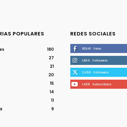
IAS POPULARES
REDES SOCIALES
18,541
Fans
jes
180
27
1,954
Followers
21
2,458
Followers
20
15
1,458
Subscribers
14
11
a
9