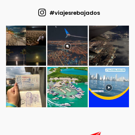
#viajesrebajados