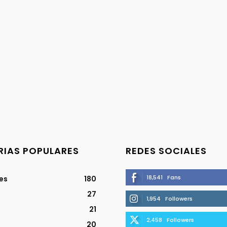
IAS POPULARES
REDES SOCIALES
18,541
Fans
jes
180
27
1,954
Followers
21
2,458
Followers
20