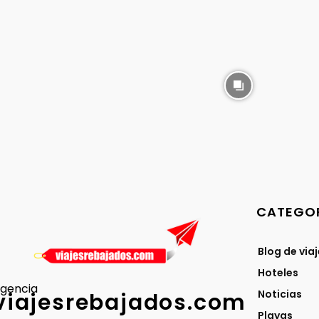
CATEGOR
Blog de via
Hoteles
gencia
Noticias
viajesrebajados.com
Playas