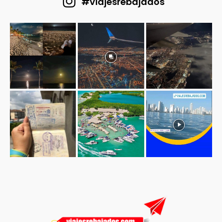
#viajesrebajados