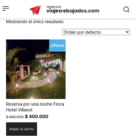
agencia
viajesrebajados.com
Mostrando el único resultado
¡Oferta!
Reserva por una noche Finca
Hotel Villasol
Original
Current
$
400.000
$
489.000
price
price
Añadir al carrito
was:
is: